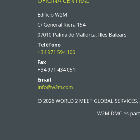
OFICINA CENTRAL
Edificio W2M
C/ General Riera 154
07010 Palma de Mallorca, Illes Balears
Teléfono
+34 971 594 100
Fax
+34 971 434 051
Email
info@w2m.com
© 2026 WORLD 2 MEET GLOBAL SERVICES, S
W2M DMC es parte d